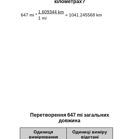
кілометрах?
1.609344 km
647 mi *
= 1041.245568 km
1 mi
Перетворення 647 mi загальних
довжина
Одиниця
Одиниці виміру
вимірювання
відстані