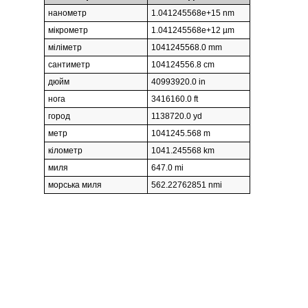
нанометр
1.041245568e+15 nm
мікрометр
1.041245568e+12 µm
міліметр
1041245568.0 mm
сантиметр
104124556.8 cm
дюйм
40993920.0 in
нога
3416160.0 ft
город
1138720.0 yd
метр
1041245.568 m
кілометр
1041.245568 km
миля
647.0 mi
морська миля
562.22762851 nmi