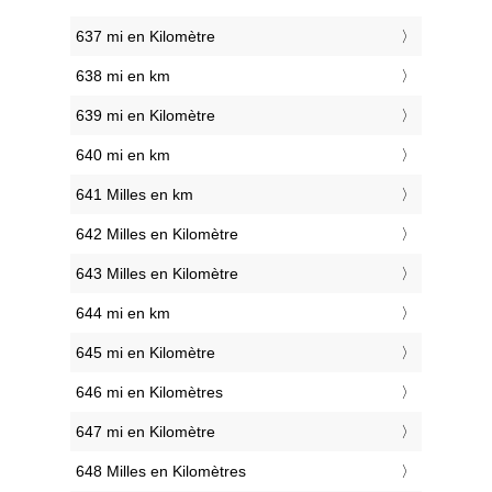
637 mi en Kilomètre
638 mi en km
639 mi en Kilomètre
640 mi en km
641 Milles en km
642 Milles en Kilomètre
643 Milles en Kilomètre
644 mi en km
645 mi en Kilomètre
646 mi en Kilomètres
647 mi en Kilomètre
648 Milles en Kilomètres