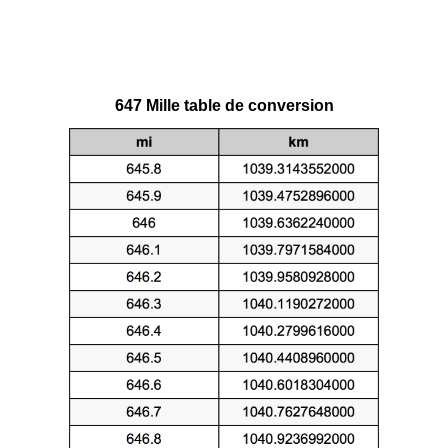
647 Mille table de conversion