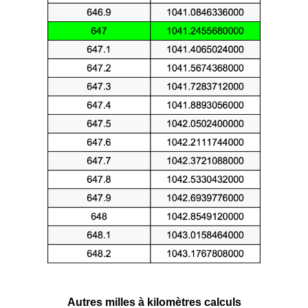
Autres milles à kilomètres calculs