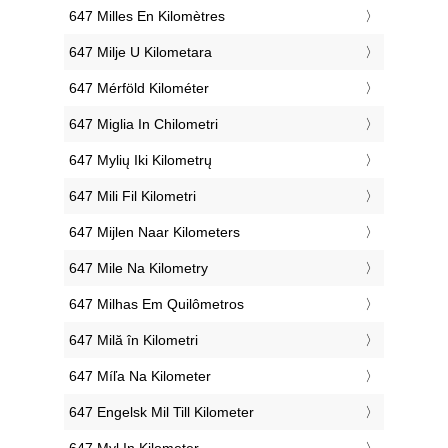
‎647 Milles En Kilomètres
‎647 Milje U Kilometara
‎647 Mérföld Kilométer
‎647 Miglia In Chilometri
‎647 Mylių Iki Kilometrų
‎647 Mili Fil Kilometri
‎647 Mijlen Naar Kilometers
‎647 Mile Na Kilometry
‎647 Milhas Em Quilômetros
‎647 Milă în Kilometri
‎647 Míľa Na Kilometer
‎647 Engelsk Mil Till Kilometer
‎647 Myl In Kilometer