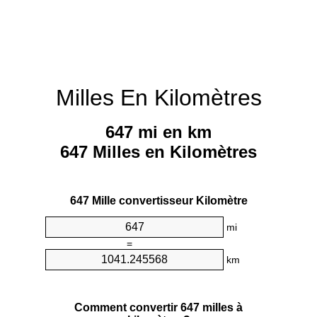
Milles En Kilomètres
647 mi en km
647 Milles en Kilomètres
647 Mille convertisseur Kilomètre
mi
=
km
Comment convertir 647 milles à