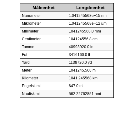
Måleenhet
Lengdeenhet
Nanometer
1.041245568e+15 nm
Mikrometer
1.041245568e+12 µm
Millimeter
1041245568.0 mm
Centimeter
104124556.8 cm
Tomme
40993920.0 in
Fot
3416160.0 ft
Yard
1138720.0 yd
Meter
1041245.568 m
Kilometer
1041.245568 km
Engelsk mil
647.0 mi
Nautisk mil
562.22762851 nmi