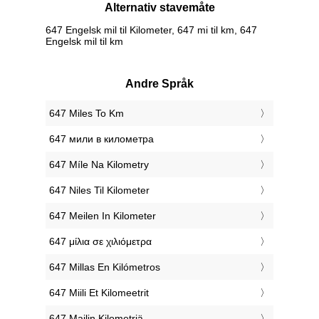
Alternativ stavemåte
647 Engelsk mil til Kilometer, 647 mi til km, 647
Engelsk mil til km
Andre Språk
‎647 Miles To Km
‎647 мили в километра
‎647 Míle Na Kilometry
‎647 Niles Til Kilometer
‎647 Meilen In Kilometer
‎647 μίλια σε χιλιόμετρα
‎647 Millas En Kilómetros
‎647 Miili Et Kilomeetrit
‎647 Mailin Kilometriä