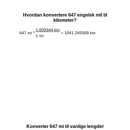
Hvordan konvertere 647 engelsk mil til
kilometer?
1.609344 km
647 mi *
= 1041.245568 km
1 mi
Konverter 647 mi til vanlige lengder