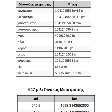
Μονάδες μέτρησης
Μήκη
νανόμετρο
1.041245568e+15 nm
μικρόμετρο
1.041245568e+12 µm
χιλιοστόμετρο
1041245568.0 mm
εκατοστόμετρο
104124556.8 cm
ίντσα
40993920.0 in
πόδι
3416160.0 ft
Υάρδα
1138720.0 yd
μέτρο
1041245.568 m
χιλιόμετρο
1041.245568 km
μίλι
647.0 mi
ναυτικό μίλι
562.22762851 nmi
647 μίλι Πίνακας Μετατροπής