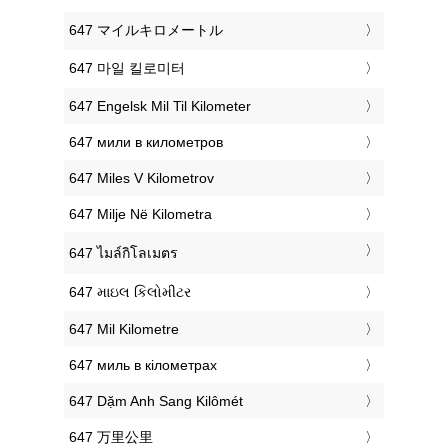
‎647 マイルキロメートル
‎647 마일 킬로미터
‎647 Engelsk Mil Til Kilometer
‎647 мили в километров
‎647 Miles V Kilometrov
‎647 Milje Në Kilometra
‎647 ไมล์กิโลเมตร
‎647 માઇલ કિલોમીટર
‎647 Mil Kilometre
‎647 миль в кілометрах
‎647 Dặm Anh Sang Kilômét
‎647 万里公里