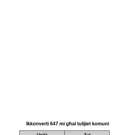
Ikkonverti 647 mi għal tulijiet komuni
Unità
Tul