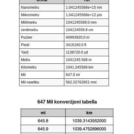
Nanometru
1.041245568e+15 nm
Mikrometru
1.041245568e+12 µm
Millimetru
1041245568.0 mm
ċentimetru
104124556.8 cm
Pulzier
40993920.0 in
Piedi
3416160.0 ft
Yard
1138720.0 yd
Metru
1041245.568 m
Kilometru
1041.245568 km
Mil
647.0 mi
Mil nawtiku
562.22762851 nmi
647 Mil konverżjoni tabella