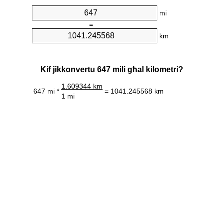
mi
=
km
Kif jikkonvertu 647 mili għal kilometri?
1.609344 km
647 mi *
= 1041.245568 km
1 mi