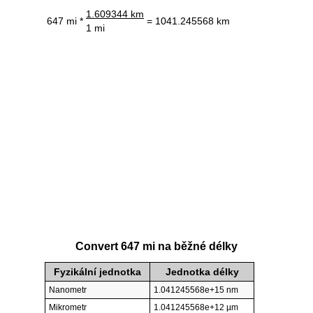
1.609344 km
647 mi *
= 1041.245568 km
1 mi
Convert 647 mi na běžné délky
Fyzikální jednotka
Jednotka délky
Nanometr
1.041245568e+15 nm
Mikrometr
1.041245568e+12 µm