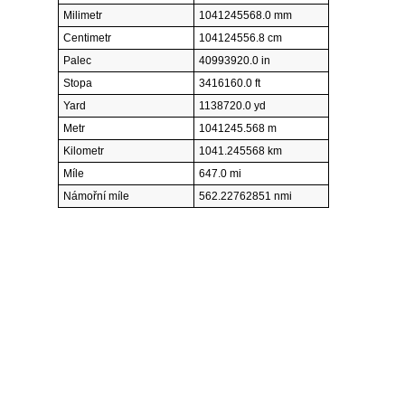
Milimetr
1041245568.0 mm
Centimetr
104124556.8 cm
Palec
40993920.0 in
Stopa
3416160.0 ft
Yard
1138720.0 yd
Metr
1041245.568 m
Kilometr
1041.245568 km
Míle
647.0 mi
Námořní míle
562.22762851 nmi