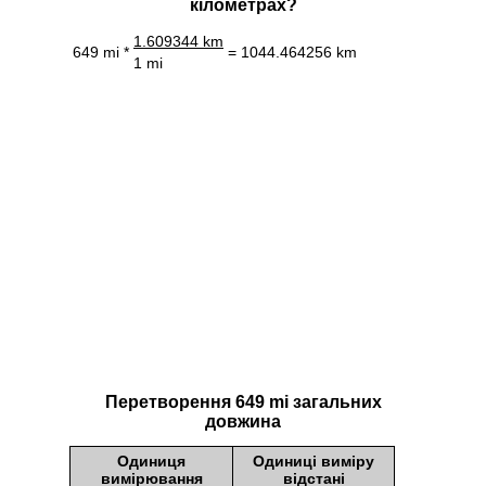
кілометрах?
1.609344 km
649 mi *
= 1044.464256 km
1 mi
Перетворення 649 mi загальних
довжина
Одиниця
Одиниці виміру
вимірювання
відстані