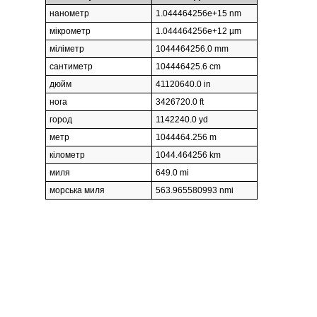
нанометр
1.044464256e+15 nm
мікрометр
1.044464256e+12 µm
міліметр
1044464256.0 mm
сантиметр
104446425.6 cm
дюйм
41120640.0 in
нога
3426720.0 ft
город
1142240.0 yd
метр
1044464.256 m
кілометр
1044.464256 km
миля
649.0 mi
морська миля
563.965580993 nmi