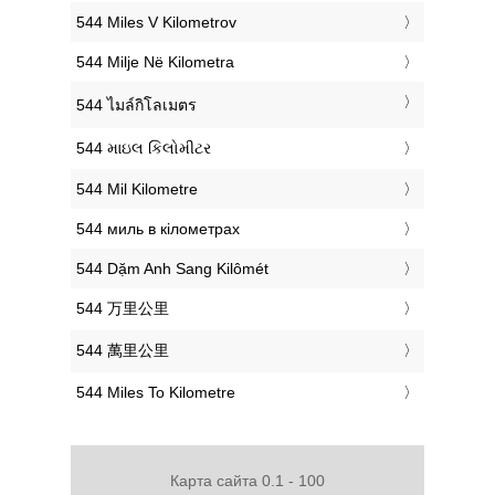
‎544 Miles V Kilometrov
‎544 Milje Në Kilometra
‎544 ไมล์กิโลเมตร
‎544 માઇલ કિલોમીટર
‎544 Mil Kilometre
‎544 миль в кілометрах
‎544 Dặm Anh Sang Kilômét
‎544 万里公里
‎544 萬里公里
‎544 Miles To Kilometre
Карта сайта 0.1 - 100