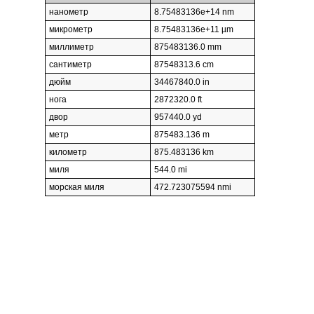
нанометр
8.75483136e+14 nm
микрометр
8.75483136e+11 µm
миллиметр
875483136.0 mm
сантиметр
87548313.6 cm
дюйм
34467840.0 in
нога
2872320.0 ft
двор
957440.0 yd
метр
875483.136 m
километр
875.483136 km
миля
544.0 mi
морская миля
472.723075594 nmi