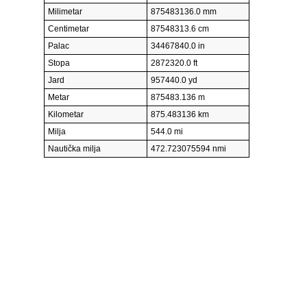
Milimetar
875483136.0 mm
Centimetar
87548313.6 cm
Palac
34467840.0 in
Stopa
2872320.0 ft
Jard
957440.0 yd
Metar
875483.136 m
Kilometar
875.483136 km
Milja
544.0 mi
Nautička milja
472.723075594 nmi