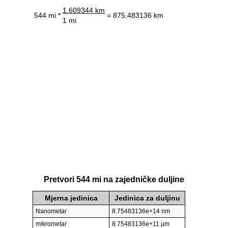
1.609344 km
544 mi *
= 875.483136 km
1 mi
Pretvori 544 mi na zajedničke duljine
Mjerna jedinica
Jedinica za duljinu
Nanometar
8.75483136e+14 nm
mikrometar
8.75483136e+11 µm