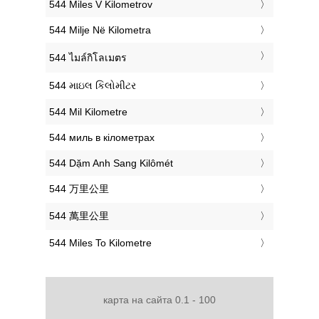
‎544 Miles V Kilometrov
‎544 Milje Në Kilometra
‎544 ไมล์กิโลเมตร
‎544 માઇલ કિલોમીટર
‎544 Mil Kilometre
‎544 миль в кілометрах
‎544 Dặm Anh Sang Kilômét
‎544 万里公里
‎544 萬里公里
‎544 Miles To Kilometre
карта на сайта 0.1 - 100