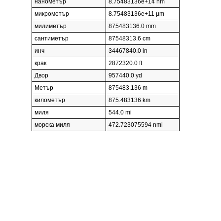
нанометър
8.75483136e+14 nm
микрометър
8.75483136e+11 µm
милиметър
875483136.0 mm
сантиметър
87548313.6 cm
инч
34467840.0 in
крак
2872320.0 ft
Двор
957440.0 yd
Метър
875483.136 m
километър
875.483136 km
миля
544.0 mi
морска миля
472.723075594 nmi