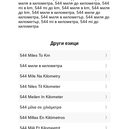
миля в километра, 544 миля до километра, 544
mi в km, 544 mi до km, 544 миля в km, 544 миля
до km, 544 мили в километра, 544 мили до
километра, 544 миля в километър, 544 миля до
километър, 544 mi в километра, 544 mi до
километра
Други езици
‎544 Miles To Km
‎544 мили в километра
‎544 Míle Na Kilometry
‎544 Niles Til Kilometer
‎544 Meilen In Kilometer
‎544 μίλια σε χιλιόμετρα
‎544 Millas En Kilómetros
‎544 Miili Et Kilomeetrit