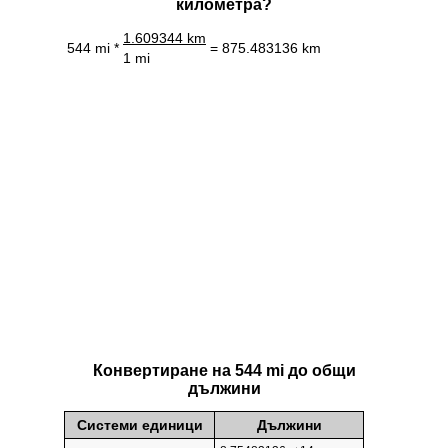
километра?
1.609344 km
544 mi *
= 875.483136 km
1 mi
Конвертиране на 544 mi до общи
дължини
Системи единици
Дължини