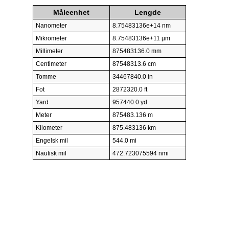
Måleenhet
Lengde
Nanometer
8.75483136e+14 nm
Mikrometer
8.75483136e+11 µm
Millimeter
875483136.0 mm
Centimeter
87548313.6 cm
Tomme
34467840.0 in
Fot
2872320.0 ft
Yard
957440.0 yd
Meter
875483.136 m
Kilometer
875.483136 km
Engelsk mil
544.0 mi
Nautisk mil
472.723075594 nmi