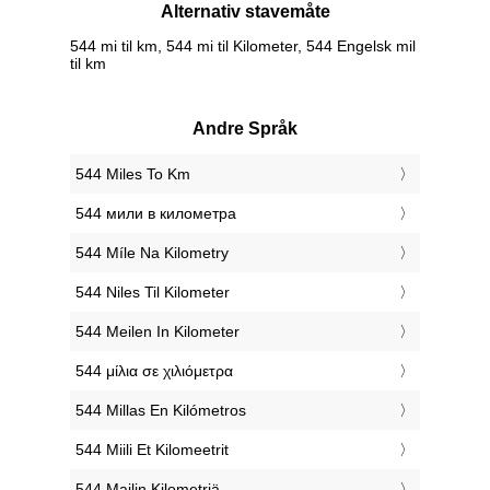
Alternativ stavemåte
544 mi til km, 544 mi til Kilometer, 544 Engelsk mil
til km
Andre Språk
‎544 Miles To Km
‎544 мили в километра
‎544 Míle Na Kilometry
‎544 Niles Til Kilometer
‎544 Meilen In Kilometer
‎544 μίλια σε χιλιόμετρα
‎544 Millas En Kilómetros
‎544 Miili Et Kilomeetrit
‎544 Mailin Kilometriä