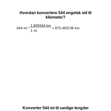
Hvordan konvertere 544 engelsk mil til
kilometer?
1.609344 km
544 mi *
= 875.483136 km
1 mi
Konverter 544 mi til vanlige lengder