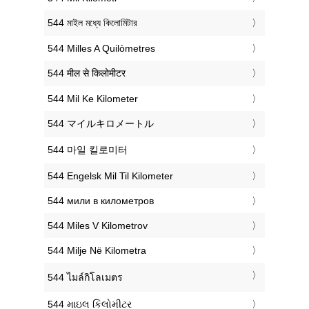
‎544 মাইল মধ্যে কিলোমিটার
‎544 Milles A Quilòmetres
‎544 मील से किलोमीटर
‎544 Mil Ke Kilometer
‎544 マイルキロメートル
‎544 마일 킬로미터
‎544 Engelsk Mil Til Kilometer
‎544 мили в километров
‎544 Miles V Kilometrov
‎544 Milje Në Kilometra
‎544 ไมล์กิโลเมตร
‎544 માઇલ કિલોમીટર