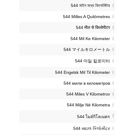
‎544 মাইল মধ্যে কিলোমিটার
‎544 Milles A Quilòmetres
‎544 मील से किलोमीटर
‎544 Mil Ke Kilometer
‎544 マイルキロメートル
‎544 마일 킬로미터
‎544 Engelsk Mil Til Kilometer
‎544 мили в километров
‎544 Miles V Kilometrov
‎544 Milje Në Kilometra
‎544 ไมล์กิโลเมตร
‎544 માઇલ કિલોમીટર