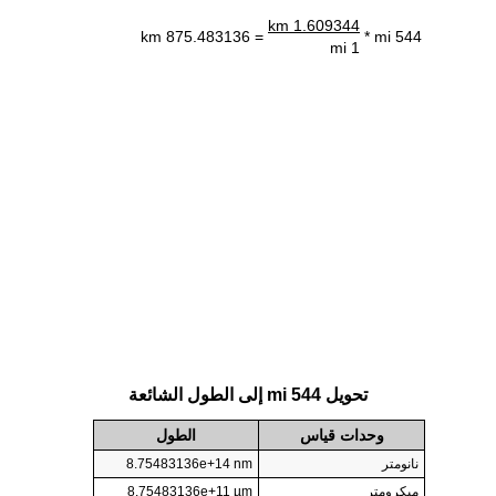
1.609344 km
= 875.483136 km
544 mi *
1 mi
تحويل 544 mi إلى الطول الشائعة
وحدات قياس
الطول
نانومتر
8.75483136e+14 nm
ميكرومتر
8.75483136e+11 µm