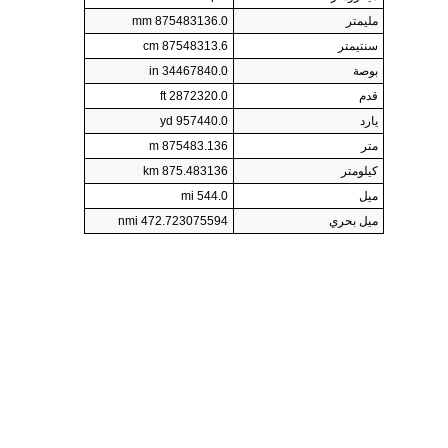
مليمتر
875483136.0 mm
سنتيمتر
87548313.6 cm
بوصة
34467840.0 in
قدم
2872320.0 ft
يارد
957440.0 yd
متر
875483.136 m
كيلومتر
875.483136 km
ميل
544.0 mi
ميل بحري
472.723075594 nmi