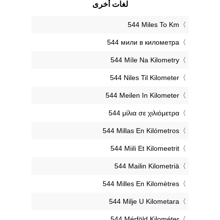
لغات أخرى
‎544 Miles To Km
‎544 мили в километра
‎544 Míle Na Kilometry
‎544 Niles Til Kilometer
‎544 Meilen In Kilometer
‎544 μίλια σε χιλιόμετρα
‎544 Millas En Kilómetros
‎544 Miili Et Kilomeetrit
‎544 Mailin Kilometriä
‎544 Milles En Kilomètres
‎544 Milje U Kilometara
‎544 Mérföld Kilométer