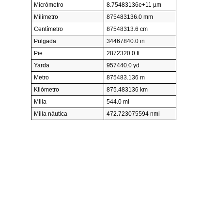
Micrómetro
8.75483136e+11 µm
Milímetro
875483136.0 mm
Centímetro
87548313.6 cm
Pulgada
34467840.0 in
Pie
2872320.0 ft
Yarda
957440.0 yd
Metro
875483.136 m
Kilómetro
875.483136 km
Milla
544.0 mi
Milla náutica
472.723075594 nmi