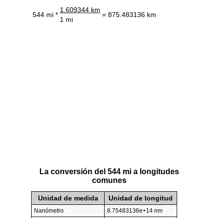
1.609344 km
544 mi *
= 875.483136 km
1 mi
La conversión del 544 mi a longitudes
comunes
Unidad de medida
Unidad de longitud
Nanómetro
8.75483136e+14 nm