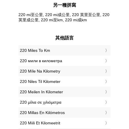
另一種拼寫
220 mi至公里, 220 mi成公里, 220 英里至公里, 220
英里成公里, 220 mi至km, 220 mi成km
其他語言
‎220 Miles To Km
‎220 мили в километра
‎220 Míle Na Kilometry
‎220 Niles Til Kilometer
‎220 Meilen In Kilometer
‎220 μίλια σε χιλιόμετρα
‎220 Millas En Kilómetros
‎220 Miili Et Kilomeetrit