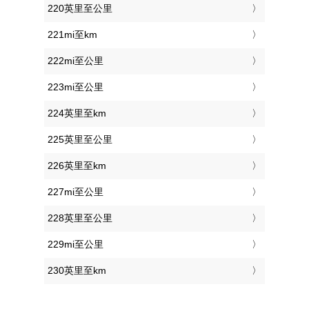
220英里至公里
221mi至km
222mi至公里
223mi至公里
224英里至km
225英里至公里
226英里至km
227mi至公里
228英里至公里
229mi至公里
230英里至km