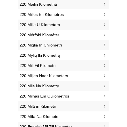
‎220 Mailin Kilometriä
‎220 Milles En Kilomètres
‎220 Milje U Kilometara
‎220 Mérföld Kilométer
‎220 Miglia In Chilometri
‎220 Mylių Iki Kilometrų
‎220 Mili Fil Kilometri
‎220 Mijlen Naar Kilometers
‎220 Mile Na Kilometry
‎220 Milhas Em Quilômetros
‎220 Milă în Kilometri
‎220 Míľa Na Kilometer
‎220 Engelsk Mil Till Kilometer