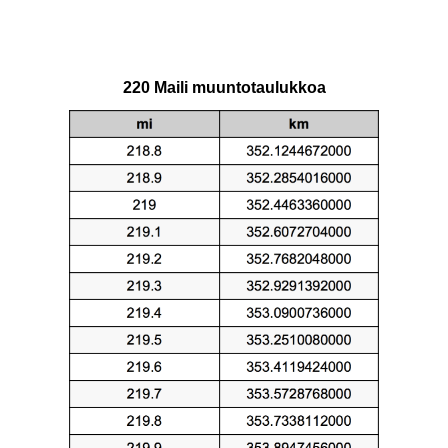
220 Maili muuntotaulukkoa