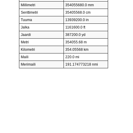
Millimetri
354055680.0 mm
Senttimetri
35405568.0 cm
Tuuma
13939200.0 in
Jalka
1161600.0 ft
Jaardi
387200.0 yd
Metri
354055.68 m
Kilometri
354.05568 km
Maili
220.0 mi
Merimaili
191.174773218 nmi