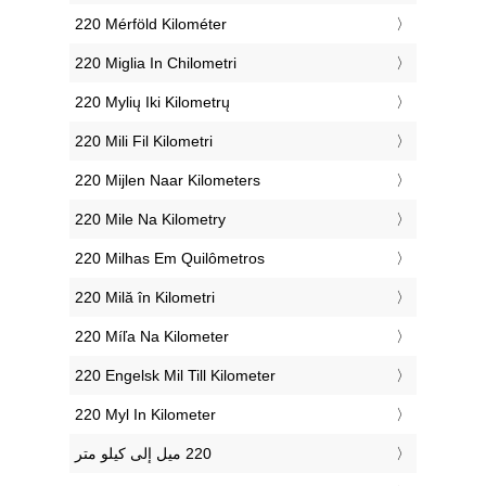
‎220 Mérföld Kilométer
‎220 Miglia In Chilometri
‎220 Mylių Iki Kilometrų
‎220 Mili Fil Kilometri
‎220 Mijlen Naar Kilometers
‎220 Mile Na Kilometry
‎220 Milhas Em Quilômetros
‎220 Milă în Kilometri
‎220 Míľa Na Kilometer
‎220 Engelsk Mil Till Kilometer
‎220 Myl In Kilometer