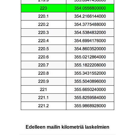
Edelleen mailin kilometriä laskelmien