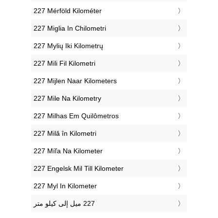
‎227 Mérföld Kilométer
‎227 Miglia In Chilometri
‎227 Mylių Iki Kilometrų
‎227 Mili Fil Kilometri
‎227 Mijlen Naar Kilometers
‎227 Mile Na Kilometry
‎227 Milhas Em Quilômetros
‎227 Milă în Kilometri
‎227 Míľa Na Kilometer
‎227 Engelsk Mil Till Kilometer
‎227 Myl In Kilometer