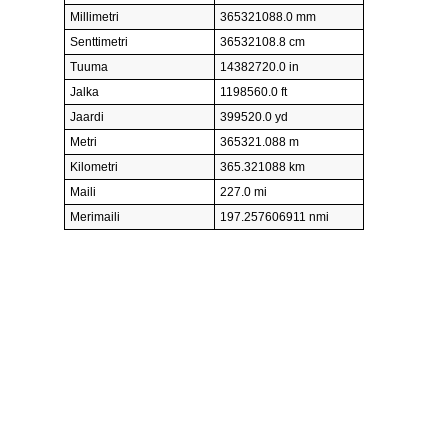
Millimetri
365321088.0 mm
Senttimetri
36532108.8 cm
Tuuma
14382720.0 in
Jalka
1198560.0 ft
Jaardi
399520.0 yd
Metri
365321.088 m
Kilometri
365.321088 km
Maili
227.0 mi
Merimaili
197.257606911 nmi