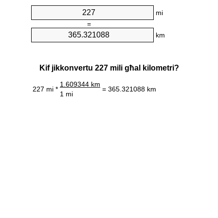
mi
=
km
Kif jikkonvertu 227 mili għal kilometri?
1.609344 km
227 mi *
= 365.321088 km
1 mi