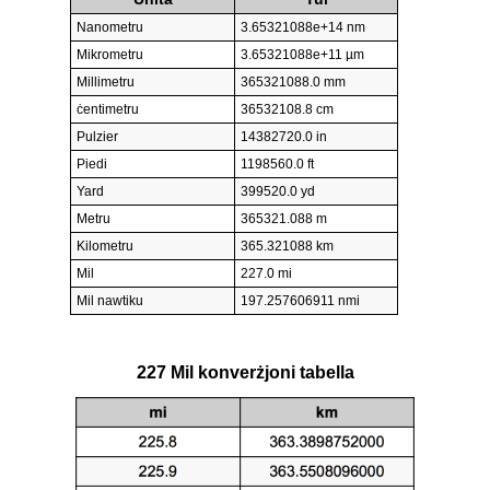
Nanometru
3.65321088e+14 nm
Mikrometru
3.65321088e+11 µm
Millimetru
365321088.0 mm
ċentimetru
36532108.8 cm
Pulzier
14382720.0 in
Piedi
1198560.0 ft
Yard
399520.0 yd
Metru
365321.088 m
Kilometru
365.321088 km
Mil
227.0 mi
Mil nawtiku
197.257606911 nmi
227 Mil konverżjoni tabella