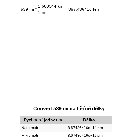
1.609344 km
539 mi *
= 867.436416 km
1 mi
Convert 539 mi na běžné délky
Fyzikální jednotka
Délka
Nanometr
8.67436416e+14 nm
Mikrometr
8.67436416e+11 µm