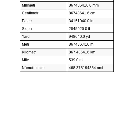
Milimetr
867436416.0 mm
Centimetr
86743641.6 cm
Palec
34151040.0 in
Stopa
2845920.0 ft
Yard
948640.0 yd
Metr
867436.416 m
Kilometr
867.436416 km
Míle
539.0 mi
Námořní míle
468.378194384 nmi