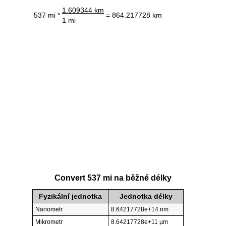
1.609344 km
537 mi *
= 864.217728 km
1 mi
Convert 537 mi na běžné délky
Fyzikální jednotka
Jednotka délky
Nanometr
8.64217728e+14 nm
Mikrometr
8.64217728e+11 µm