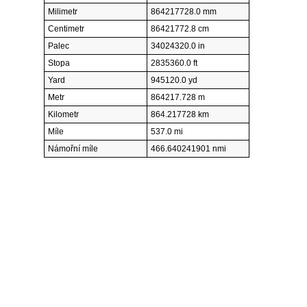
Milimetr
864217728.0 mm
Centimetr
86421772.8 cm
Palec
34024320.0 in
Stopa
2835360.0 ft
Yard
945120.0 yd
Metr
864217.728 m
Kilometr
864.217728 km
Míle
537.0 mi
Námořní míle
466.640241901 nmi