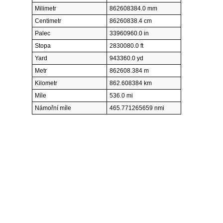
Milimetr
862608384.0 mm
Centimetr
86260838.4 cm
Palec
33960960.0 in
Stopa
2830080.0 ft
Yard
943360.0 yd
Metr
862608.384 m
Kilometr
862.608384 km
Míle
536.0 mi
Námořní míle
465.771265659 nmi