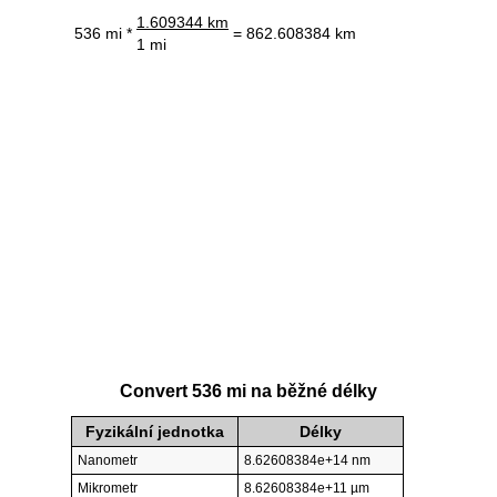
1.609344 km
536 mi *
= 862.608384 km
1 mi
Convert 536 mi na běžné délky
Fyzikální jednotka
Délky
Nanometr
8.62608384e+14 nm
Mikrometr
8.62608384e+11 µm