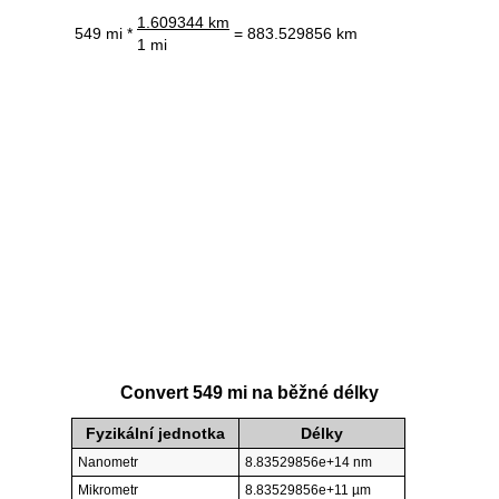
1.609344 km
549 mi *
= 883.529856 km
1 mi
Convert 549 mi na běžné délky
Fyzikální jednotka
Délky
Nanometr
8.83529856e+14 nm
Mikrometr
8.83529856e+11 µm