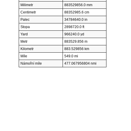
Milimetr
883529856.0 mm
Centimetr
88352985.6 cm
Palec
34784640.0 in
Stopa
2898720.0 ft
Yard
966240.0 yd
Metr
883529.856 m
Kilometr
883.529856 km
Míle
549.0 mi
Námořní míle
477.067956804 nmi