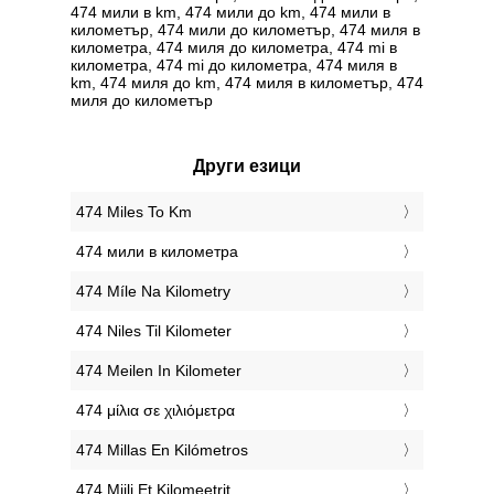
474 мили в km, 474 мили до km, 474 мили в
километър, 474 мили до километър, 474 миля в
километра, 474 миля до километра, 474 mi в
километра, 474 mi до километра, 474 миля в
km, 474 миля до km, 474 миля в километър, 474
миля до километър
Други езици
‎474 Miles To Km
‎474 мили в километра
‎474 Míle Na Kilometry
‎474 Niles Til Kilometer
‎474 Meilen In Kilometer
‎474 μίλια σε χιλιόμετρα
‎474 Millas En Kilómetros
‎474 Miili Et Kilomeetrit