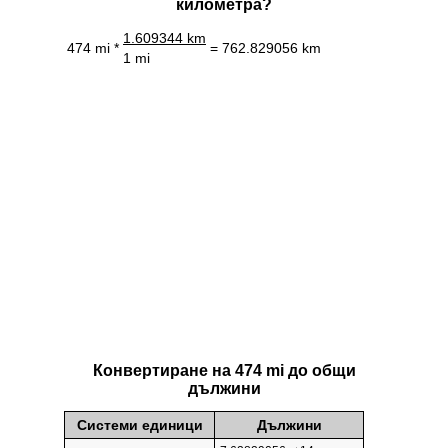
километра?
1.609344 km
474 mi *
= 762.829056 km
1 mi
Конвертиране на 474 mi до общи
дължини
Системи единици
Дължини