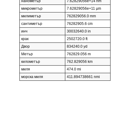
нанометър
7.62829056e+14 nm
микрометър
7.62829056e+11 µm
милиметър
762829056.0 mm
сантиметър
76282905.6 cm
инч
30032640.0 in
крак
2502720.0 ft
Двор
834240.0 yd
Метър
762829.056 m
километър
762.829056 km
миля
474.0 mi
морска миля
411.894738661 nmi