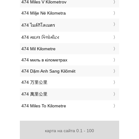
‎474 Miles V Kilometrov
‎474 Milje Në Kilometra
‎474 ไมล์กิโลเมตร
‎474 માઇલ કિલોમીટર
‎474 Mil Kilometre
‎474 миль в кілометрах
‎474 Dặm Anh Sang Kilômét
‎474 万里公里
‎474 萬里公里
‎474 Miles To Kilometre
карта на сайта 0.1 - 100