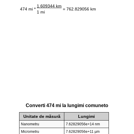
1.609344 km
474 mi *
= 762.829056 km
1 mi
Converti 474 mi la lungimi comuneto
Unitate de măsură
Lungimi
Nanometru
7.62829056e+14 nm
Micrometru
7.62829056e+11 µm