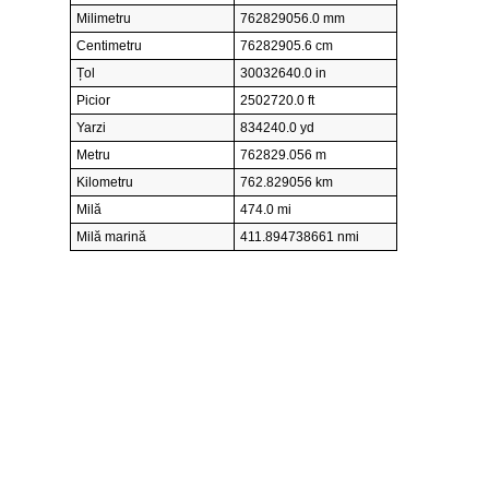
Milimetru
762829056.0 mm
Centimetru
76282905.6 cm
Țol
30032640.0 in
Picior
2502720.0 ft
Yarzi
834240.0 yd
Metru
762829.056 m
Kilometru
762.829056 km
Milă
474.0 mi
Milă marină
411.894738661 nmi