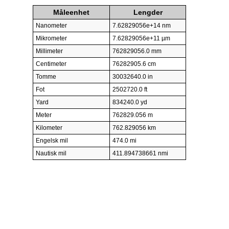
Måleenhet
Lengder
Nanometer
7.62829056e+14 nm
Mikrometer
7.62829056e+11 µm
Millimeter
762829056.0 mm
Centimeter
76282905.6 cm
Tomme
30032640.0 in
Fot
2502720.0 ft
Yard
834240.0 yd
Meter
762829.056 m
Kilometer
762.829056 km
Engelsk mil
474.0 mi
Nautisk mil
411.894738661 nmi