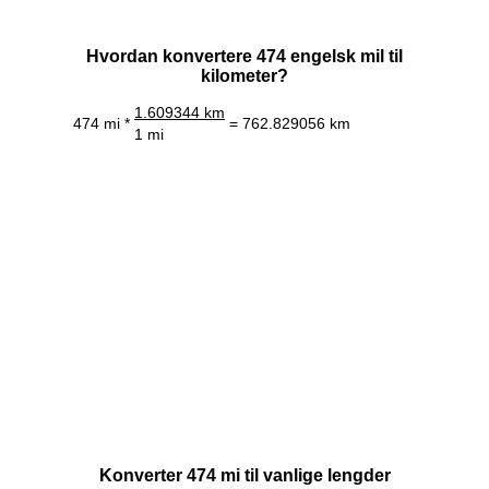
Hvordan konvertere 474 engelsk mil til
kilometer?
1.609344 km
474 mi *
= 762.829056 km
1 mi
Konverter 474 mi til vanlige lengder