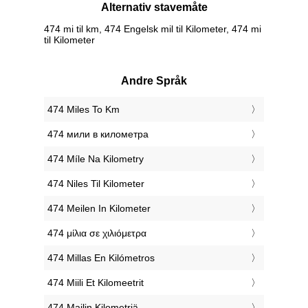
Alternativ stavemåte
474 mi til km, 474 Engelsk mil til Kilometer, 474 mi
til Kilometer
Andre Språk
‎474 Miles To Km
‎474 мили в километра
‎474 Míle Na Kilometry
‎474 Niles Til Kilometer
‎474 Meilen In Kilometer
‎474 μίλια σε χιλιόμετρα
‎474 Millas En Kilómetros
‎474 Miili Et Kilomeetrit
‎474 Mailin Kilometriä