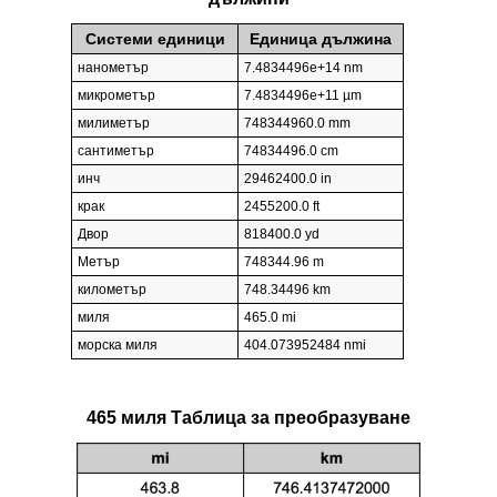
Системи единици
Единица дължина
нанометър
7.4834496e+14 nm
микрометър
7.4834496e+11 µm
милиметър
748344960.0 mm
сантиметър
74834496.0 cm
инч
29462400.0 in
крак
2455200.0 ft
Двор
818400.0 yd
Метър
748344.96 m
километър
748.34496 km
миля
465.0 mi
морска миля
404.073952484 nmi
465 миля Таблица за преобразуване