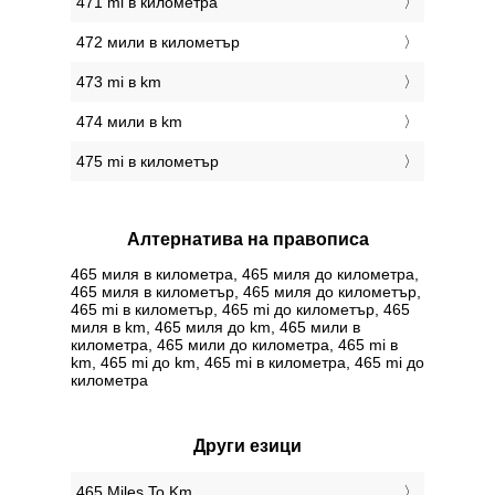
471 mi в километра
472 мили в километър
473 mi в km
474 мили в km
475 mi в километър
Алтернатива на правописа
465 миля в километра, 465 миля до километра,
465 миля в километър, 465 миля до километър,
465 mi в километър, 465 mi до километър, 465
миля в km, 465 миля до km, 465 мили в
километра, 465 мили до километра, 465 mi в
km, 465 mi до km, 465 mi в километра, 465 mi до
километра
Други езици
‎465 Miles To Km