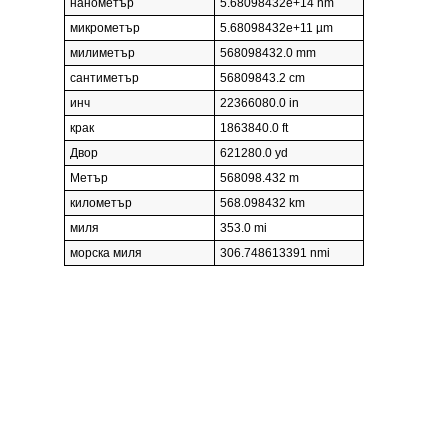
нанометър
5.68098432e+14 nm
микрометър
5.68098432e+11 µm
милиметър
568098432.0 mm
сантиметър
56809843.2 cm
инч
22366080.0 in
крак
1863840.0 ft
Двор
621280.0 yd
Метър
568098.432 m
километър
568.098432 km
миля
353.0 mi
морска миля
306.748613391 nmi