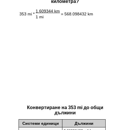
километра?
1.609344 km
353 mi *
= 568.098432 km
1 mi
Конвертиране на 353 mi до общи
дължини
Системи единици
Дължини