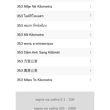
‎353 Milje Në Kilometra
‎353 ไมล์กิโลเมตร
‎353 માઇલ કિલોમીટર
‎353 Mil Kilometre
‎353 миль в кілометрах
‎353 Dặm Anh Sang Kilômét
‎353 万里公里
‎353 萬里公里
‎353 Miles To Kilometre
карта на сайта 0.1 - 100
карта на сайта 101 - 1000