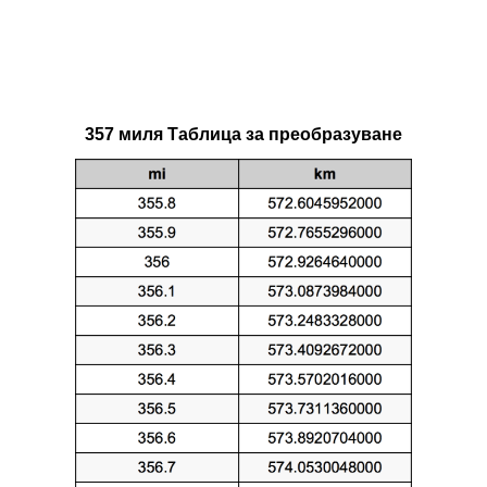
357 миля Таблица за преобразуване