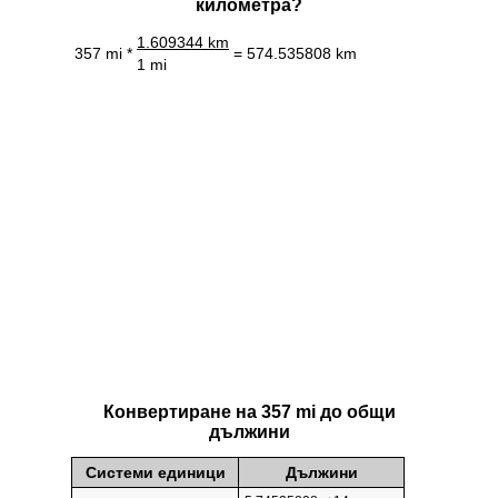
километра?
1.609344 km
357 mi *
= 574.535808 km
1 mi
Конвертиране на 357 mi до общи
дължини
Системи единици
Дължини