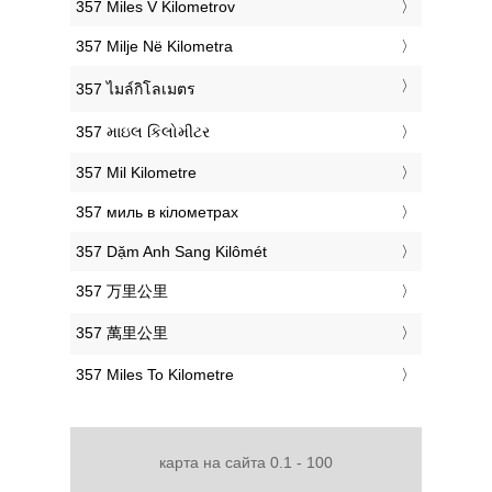
‎357 Miles V Kilometrov
‎357 Milje Në Kilometra
‎357 ไมล์กิโลเมตร
‎357 માઇલ કિલોમીટર
‎357 Mil Kilometre
‎357 миль в кілометрах
‎357 Dặm Anh Sang Kilômét
‎357 万里公里
‎357 萬里公里
‎357 Miles To Kilometre
карта на сайта 0.1 - 100