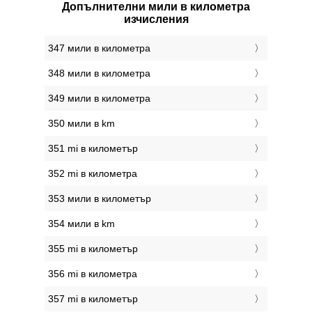
Допълнителни мили в километра
изчисления
347 мили в километра
348 мили в километра
349 мили в километра
350 мили в km
351 mi в километър
352 mi в километра
353 мили в километър
354 мили в km
355 mi в километър
356 mi в километра
357 mi в километър