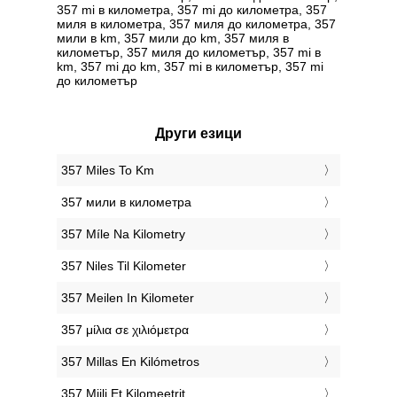
357 mi в километра, 357 mi до километра, 357
миля в километра, 357 миля до километра, 357
мили в km, 357 мили до km, 357 миля в
километър, 357 миля до километър, 357 mi в
km, 357 mi до km, 357 mi в километър, 357 mi
до километър
Други езици
‎357 Miles To Km
‎357 мили в километра
‎357 Míle Na Kilometry
‎357 Niles Til Kilometer
‎357 Meilen In Kilometer
‎357 μίλια σε χιλιόμετρα
‎357 Millas En Kilómetros
‎357 Miili Et Kilomeetrit