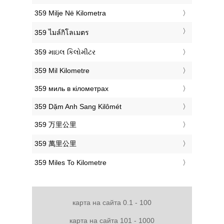
‎359 Milje Në Kilometra
‎359 ไมล์กิโลเมตร
‎359 માઇલ કિલોમીટર
‎359 Mil Kilometre
‎359 миль в кілометрах
‎359 Dặm Anh Sang Kilômét
‎359 万里公里
‎359 萬里公里
‎359 Miles To Kilometre
карта на сайта 0.1 - 100
карта на сайта 101 - 1000