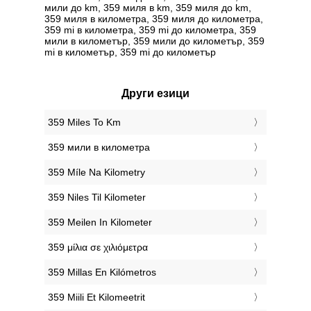
мили до km, 359 миля в km, 359 миля до km,
359 миля в километра, 359 миля до километра,
359 mi в километра, 359 mi до километра, 359
мили в километър, 359 мили до километър, 359
mi в километър, 359 mi до километър
Други езици
‎359 Miles To Km
‎359 мили в километра
‎359 Míle Na Kilometry
‎359 Niles Til Kilometer
‎359 Meilen In Kilometer
‎359 μίλια σε χιλιόμετρα
‎359 Millas En Kilómetros
‎359 Miili Et Kilomeetrit