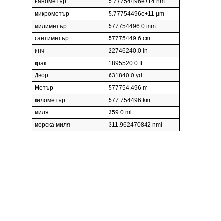
нанометър
5.77754496e+14 nm
микрометър
5.77754496e+11 µm
милиметър
577754496.0 mm
сантиметър
57775449.6 cm
инч
22746240.0 in
крак
1895520.0 ft
Двор
631840.0 yd
Метър
577754.496 m
километър
577.754496 km
миля
359.0 mi
морска миля
311.962470842 nmi