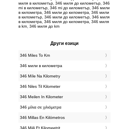
миля в километър, 346 миля до километър, 346
mi в километър, 346 mi до километър, 346 мили
в километра, 346 мили до километра, 346 мили
в километър, 346 мили до километър, 346 миля
в километра, 346 миля до километра, 346 миля
в km, 346 миля до km
Други езици
‎346 Miles To Km
‎346 мили в километра
‎346 Míle Na Kilometry
‎346 Niles Til Kilometer
‎346 Meilen In Kilometer
‎346 μίλια σε χιλιόμετρα
‎346 Millas En Kilómetros
‎346 Miili Et Kilomeetrit