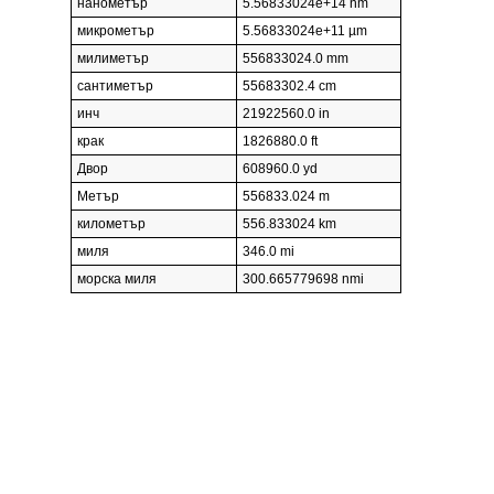
нанометър
5.56833024e+14 nm
микрометър
5.56833024e+11 µm
милиметър
556833024.0 mm
сантиметър
55683302.4 cm
инч
21922560.0 in
крак
1826880.0 ft
Двор
608960.0 yd
Метър
556833.024 m
километър
556.833024 km
миля
346.0 mi
морска миля
300.665779698 nmi