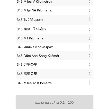
‎346 Miles V Kilometrov
‎346 Milje Në Kilometra
‎346 ไมล์กิโลเมตร
‎346 માઇલ કિલોમીટર
‎346 Mil Kilometre
‎346 миль в кілометрах
‎346 Dặm Anh Sang Kilômét
‎346 万里公里
‎346 萬里公里
‎346 Miles To Kilometre
карта на сайта 0.1 - 100