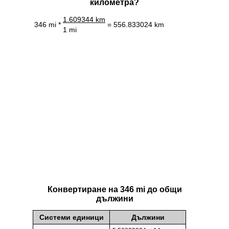
километра?
1.609344 km
346 mi *
= 556.833024 km
1 mi
Конвертиране на 346 mi до общи
дължини
Системи единици
Дължини