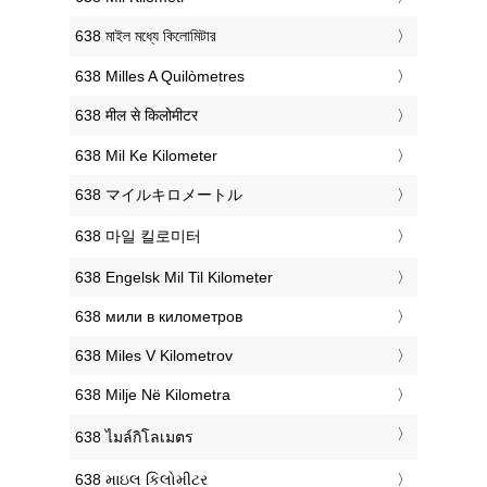
‎638 মাইল মধ্যে কিলোমিটার
‎638 Milles A Quilòmetres
‎638 मील से किलोमीटर
‎638 Mil Ke Kilometer
‎638 マイルキロメートル
‎638 마일 킬로미터
‎638 Engelsk Mil Til Kilometer
‎638 мили в километров
‎638 Miles V Kilometrov
‎638 Milje Në Kilometra
‎638 ไมล์กิโลเมตร
‎638 માઇલ કિલોમીટર