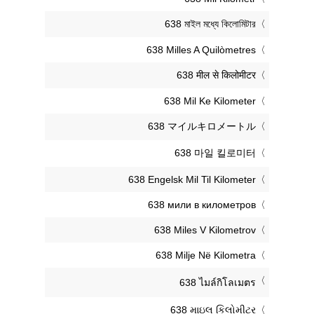
‎638 মাইল মধ্যে কিলোমিটার
‎638 Milles A Quilòmetres
‎638 मील से किलोमीटर
‎638 Mil Ke Kilometer
‎638 マイルキロメートル
‎638 마일 킬로미터
‎638 Engelsk Mil Til Kilometer
‎638 мили в километров
‎638 Miles V Kilometrov
‎638 Milje Në Kilometra
‎638 ไมล์กิโลเมตร
‎638 માઇલ કિલોમીટર