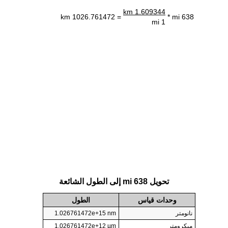
1.609344 km
= 1026.761472 km
638 mi *
1 mi
تحويل 638 mi إلى الطول الشائعة
وحدات قياس
الطول
نانومتر
1.026761472e+15 nm
ميكرومتر
1.026761472e+12 µm