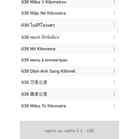
‎638 Miles V Kilometrov
‎638 Milje Në Kilometra
‎638 ไมล์กิโลเมตร
‎638 માઇલ કિલોમીટર
‎638 Mil Kilometre
‎638 миль в кілометрах
‎638 Dặm Anh Sang Kilômét
‎638 万里公里
‎638 萬里公里
‎638 Miles To Kilometre
карта на сайта 0.1 - 100