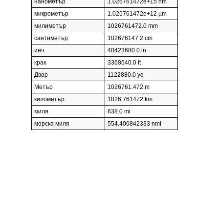
нанометър
1.026761472e+15 nm
микрометър
1.026761472e+12 µm
милиметър
1026761472.0 mm
сантиметър
102676147.2 cm
инч
40423680.0 in
крак
3368640.0 ft
Двор
1122880.0 yd
Метър
1026761.472 m
километър
1026.761472 km
миля
638.0 mi
морска миля
554.406842333 nmi