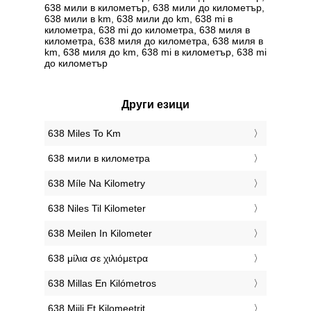
638 мили в километър, 638 мили до километър,
638 мили в km, 638 мили до km, 638 mi в
километра, 638 mi до километра, 638 миля в
километра, 638 миля до километра, 638 миля в
km, 638 миля до km, 638 mi в километър, 638 mi
до километър
Други езици
‎638 Miles To Km
‎638 мили в километра
‎638 Míle Na Kilometry
‎638 Niles Til Kilometer
‎638 Meilen In Kilometer
‎638 μίλια σε χιλιόμετρα
‎638 Millas En Kilómetros
‎638 Miili Et Kilomeetrit