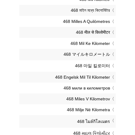
‎468 মাইল মধ্যে কিলোমিটার
‎468 Milles A Quilòmetres
‎468 मील से किलोमीटर
‎468 Mil Ke Kilometer
‎468 マイルキロメートル
‎468 마일 킬로미터
‎468 Engelsk Mil Til Kilometer
‎468 мили в километров
‎468 Miles V Kilometrov
‎468 Milje Në Kilometra
‎468 ไมล์กิโลเมตร
‎468 માઇલ કિલોમીટર