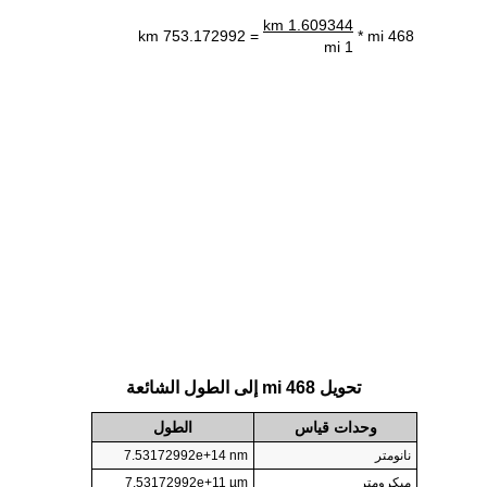
1.609344 km
= 753.172992 km
468 mi *
1 mi
تحويل 468 mi إلى الطول الشائعة
وحدات قياس
الطول
نانومتر
7.53172992e+14 nm
ميكرومتر
7.53172992e+11 µm