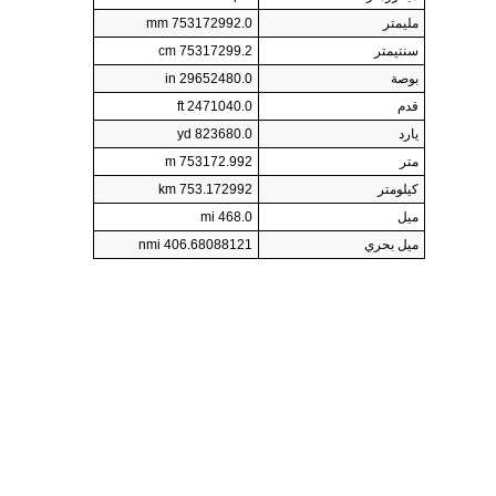
مليمتر
753172992.0 mm
سنتيمتر
75317299.2 cm
بوصة
29652480.0 in
قدم
2471040.0 ft
يارد
823680.0 yd
متر
753172.992 m
كيلومتر
753.172992 km
ميل
468.0 mi
ميل بحري
406.68088121 nmi