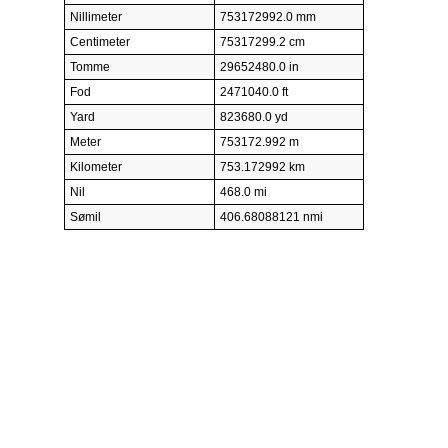
Nillimeter
753172992.0 mm
Centimeter
75317299.2 cm
Tomme
29652480.0 in
Fod
2471040.0 ft
Yard
823680.0 yd
Meter
753172.992 m
Kilometer
753.172992 km
Nil
468.0 mi
Sømil
406.68088121 nmi