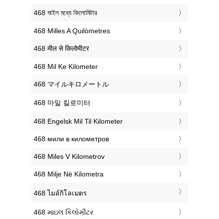
‎468 মাইল মধ্যে কিলোমিটার
‎468 Milles A Quilòmetres
‎468 मील से किलोमीटर
‎468 Mil Ke Kilometer
‎468 マイルキロメートル
‎468 마일 킬로미터
‎468 Engelsk Mil Til Kilometer
‎468 мили в километров
‎468 Miles V Kilometrov
‎468 Milje Në Kilometra
‎468 ไมล์กิโลเมตร
‎468 માઇલ કિલોમીટર