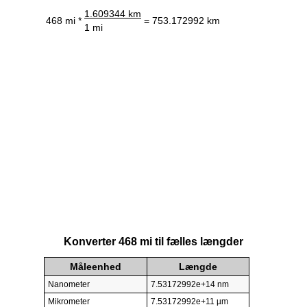
1.609344 km
468 mi *
= 753.172992 km
1 mi
Konverter 468 mi til fælles længder
Måleenhed
Længde
Nanometer
7.53172992e+14 nm
Mikrometer
7.53172992e+11 µm