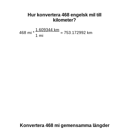
Hur konvertera 468 engelsk mil till
kilometer?
1.609344 km
468 mi *
= 753.172992 km
1 mi
Konvertera 468 mi gemensamma längder