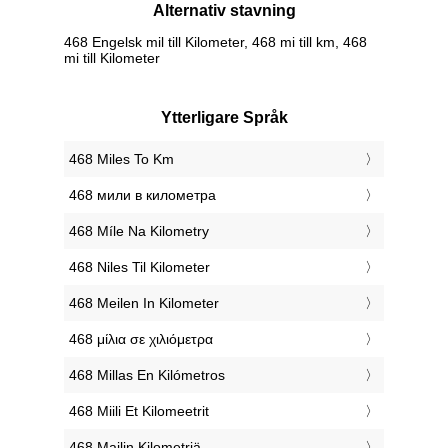
Alternativ stavning
468 Engelsk mil till Kilometer, 468 mi till km, 468
mi till Kilometer
Ytterligare Språk
‎468 Miles To Km
‎468 мили в километра
‎468 Míle Na Kilometry
‎468 Niles Til Kilometer
‎468 Meilen In Kilometer
‎468 μίλια σε χιλιόμετρα
‎468 Millas En Kilómetros
‎468 Miili Et Kilomeetrit
‎468 Mailin Kilometriä