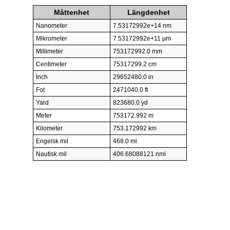
Måttenhet
Längdenhet
Nanometer
7.53172992e+14 nm
Mikrometer
7.53172992e+11 µm
Millimeter
753172992.0 mm
Centimeter
75317299.2 cm
Inch
29652480.0 in
Fot
2471040.0 ft
Yard
823680.0 yd
Meter
753172.992 m
Kilometer
753.172992 km
Engelsk mil
468.0 mi
Nautisk mil
406.68088121 nmi