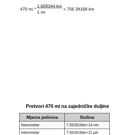
1.609344 km
470 mi *
= 756.39168 km
1 mi
Pretvori 470 mi na zajedničke duljine
Mjerna jedinica
Dužina
Nanometar
7.5639168e+14 nm
mikrometar
7.5639168e+11 µm