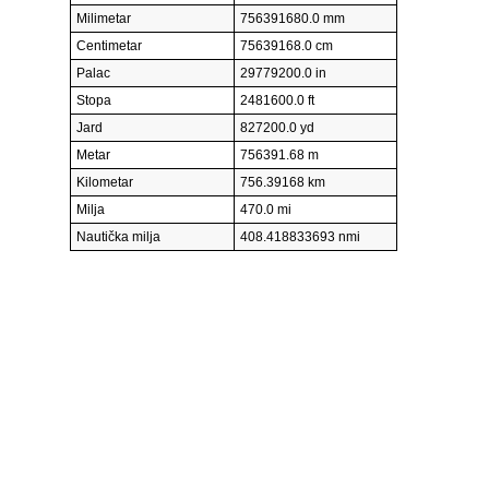
Milimetar
756391680.0 mm
Centimetar
75639168.0 cm
Palac
29779200.0 in
Stopa
2481600.0 ft
Jard
827200.0 yd
Metar
756391.68 m
Kilometar
756.39168 km
Milja
470.0 mi
Nautička milja
408.418833693 nmi