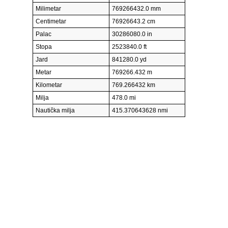
Milimetar
769266432.0 mm
Centimetar
76926643.2 cm
Palac
30286080.0 in
Stopa
2523840.0 ft
Jard
841280.0 yd
Metar
769266.432 m
Kilometar
769.266432 km
Milja
478.0 mi
Nautička milja
415.370643628 nmi