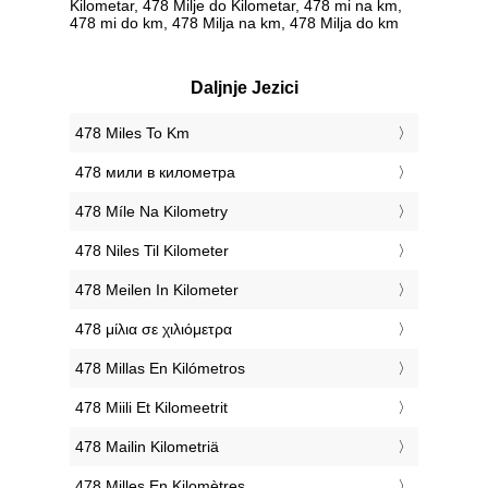
Kilometar, 478 Milje do Kilometar, 478 mi na km,
478 mi do km, 478 Milja na km, 478 Milja do km
Daljnje Jezici
‎478 Miles To Km
‎478 мили в километра
‎478 Míle Na Kilometry
‎478 Niles Til Kilometer
‎478 Meilen In Kilometer
‎478 μίλια σε χιλιόμετρα
‎478 Millas En Kilómetros
‎478 Miili Et Kilomeetrit
‎478 Mailin Kilometriä
‎478 Milles En Kilomètres