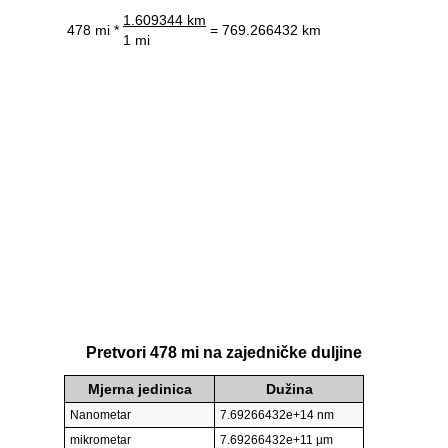
1.609344 km
478 mi *
= 769.266432 km
1 mi
Pretvori 478 mi na zajedničke duljine
Mjerna jedinica
Dužina
Nanometar
7.69266432e+14 nm
mikrometar
7.69266432e+11 µm