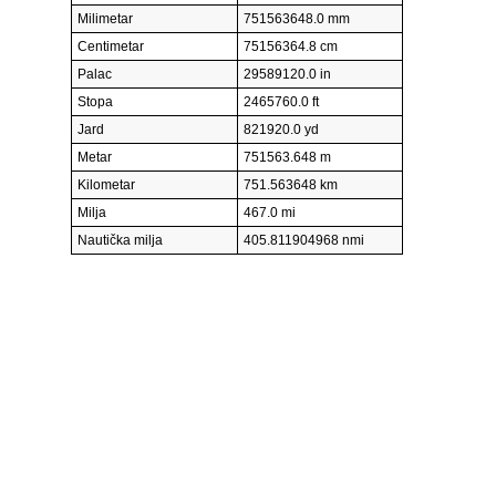
Milimetar
751563648.0 mm
Centimetar
75156364.8 cm
Palac
29589120.0 in
Stopa
2465760.0 ft
Jard
821920.0 yd
Metar
751563.648 m
Kilometar
751.563648 km
Milja
467.0 mi
Nautička milja
405.811904968 nmi