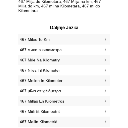
467 Milja do Kilometara, 467 Milja na km, 467
Milja do km, 467 mi na Kilometara, 467 mi do
Kilometara
Daljnje Jezici
‎467 Miles To Km
‎467 мили в километра
‎467 Míle Na Kilometry
‎467 Niles Til Kilometer
‎467 Meilen In Kilometer
‎467 μίλια σε χιλιόμετρα
‎467 Millas En Kilómetros
‎467 Miili Et Kilomeetrit
‎467 Mailin Kilometriä