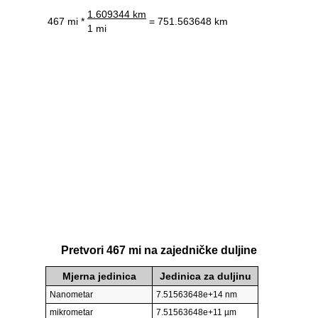
1.609344 km
467 mi *
= 751.563648 km
1 mi
Pretvori 467 mi na zajedničke duljine
Mjerna jedinica
Jedinica za duljinu
Nanometar
7.51563648e+14 nm
mikrometar
7.51563648e+11 µm