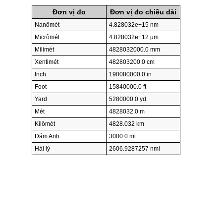
Đơn vị đo
Đơn vị đo chiều dài
Nanômét
4.828032e+15 nm
Micrômét
4.828032e+12 µm
Milimét
4828032000.0 mm
Xentimét
482803200.0 cm
Inch
190080000.0 in
Foot
15840000.0 ft
Yard
5280000.0 yd
Mét
4828032.0 m
Kilômét
4828.032 km
Dặm Anh
3000.0 mi
Hải lý
2606.9287257 nmi