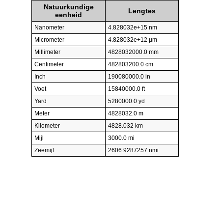
Natuurkundige
Lengtes
eenheid
Nanometer
4.828032e+15 nm
Micrometer
4.828032e+12 µm
Millimeter
4828032000.0 mm
Centimeter
482803200.0 cm
Inch
190080000.0 in
Voet
15840000.0 ft
Yard
5280000.0 yd
Meter
4828032.0 m
Kilometer
4828.032 km
Mijl
3000.0 mi
Zeemijl
2606.9287257 nmi