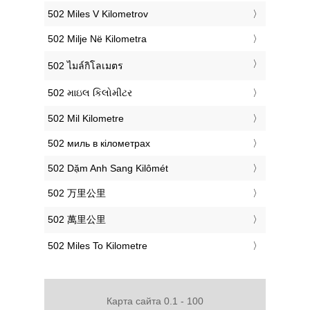
‎502 Miles V Kilometrov
‎502 Milje Në Kilometra
‎502 ไมล์กิโลเมตร
‎502 માઇલ કિલોમીટર
‎502 Mil Kilometre
‎502 миль в кілометрах
‎502 Dặm Anh Sang Kilômét
‎502 万里公里
‎502 萬里公里
‎502 Miles To Kilometre
Карта сайта 0.1 - 100