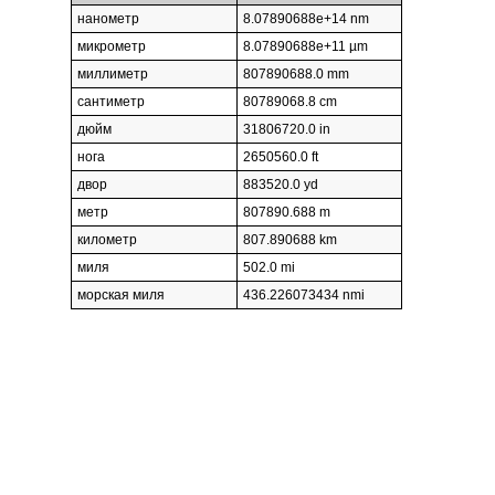
нанометр
8.07890688e+14 nm
микрометр
8.07890688e+11 µm
миллиметр
807890688.0 mm
сантиметр
80789068.8 cm
дюйм
31806720.0 in
нога
2650560.0 ft
двор
883520.0 yd
метр
807890.688 m
километр
807.890688 km
миля
502.0 mi
морская миля
436.226073434 nmi