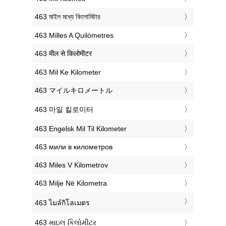
‎463 মাইল মধ্যে কিলোমিটার
‎463 Milles A Quilòmetres
‎463 मील से किलोमीटर
‎463 Mil Ke Kilometer
‎463 マイルキロメートル
‎463 마일 킬로미터
‎463 Engelsk Mil Til Kilometer
‎463 мили в километров
‎463 Miles V Kilometrov
‎463 Milje Në Kilometra
‎463 ไมล์กิโลเมตร
‎463 માઇલ કિલોમીટર