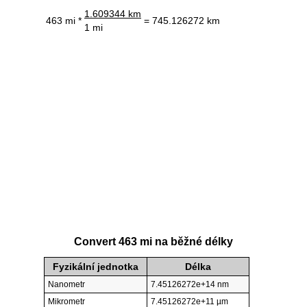
1.609344 km
463 mi *
= 745.126272 km
1 mi
Convert 463 mi na běžné délky
Fyzikální jednotka
Délka
Nanometr
7.45126272e+14 nm
Mikrometr
7.45126272e+11 µm