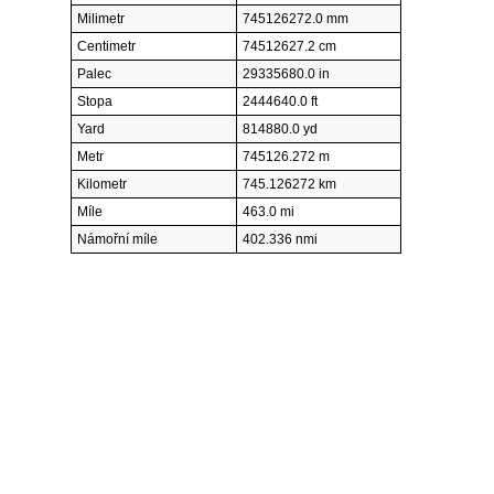
Milimetr
745126272.0 mm
Centimetr
74512627.2 cm
Palec
29335680.0 in
Stopa
2444640.0 ft
Yard
814880.0 yd
Metr
745126.272 m
Kilometr
745.126272 km
Míle
463.0 mi
Námořní míle
402.336 nmi