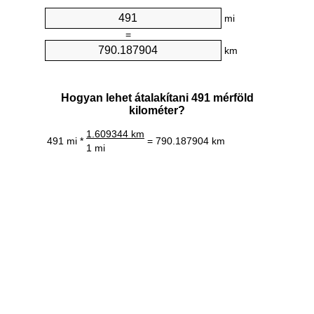
mi
=
km
Hogyan lehet átalakítani 491 mérföld
kilométer?
1.609344 km
491 mi *
= 790.187904 km
1 mi