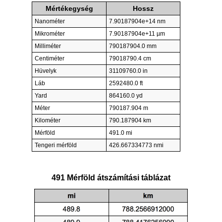
Mértékegység
Hossz
Nanométer
7.90187904e+14 nm
Mikrométer
7.90187904e+11 µm
Milliméter
790187904.0 mm
Centiméter
79018790.4 cm
Hüvelyk
31109760.0 in
Láb
2592480.0 ft
Yard
864160.0 yd
Méter
790187.904 m
Kilométer
790.187904 km
Mérföld
491.0 mi
Tengeri mérföld
426.667334773 nmi
491 Mérföld átszámítási táblázat