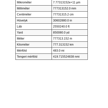
Mikrométer
7.77313152e+11 µm
Milliméter
777313152.0 mm
Centiméter
77731315.2 cm
Hüvelyk
30602880.0 in
Láb
2550240.0 ft
Yard
850080.0 yd
Méter
777313.152 m
Kilométer
777.313152 km
Mérföld
483.0 mi
Tengeri mérföld
419.715524838 nmi