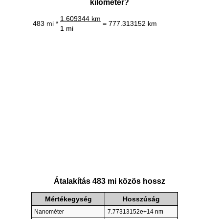
kilométer?
1.609344 km
483 mi *
= 777.313152 km
1 mi
Átalakítás 483 mi közös hossz
Mértékegység
Hosszúság
Nanométer
7.77313152e+14 nm