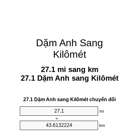
Dặm Anh Sang
Kilômét
27.1 mi sang km
27.1 Dặm Anh sang Kilômét
27.1 Dặm Anh sang Kilômét chuyển đổi
mi
=
km