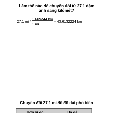
Làm thế nào để chuyển đổi từ 27.1 dặm
anh sang kilômét?
1.609344 km
27.1 mi *
= 43.6132224 km
1 mi
Chuyển đổi 27.1 mi để độ dài phổ biến
Đơn vị đo
Độ dài