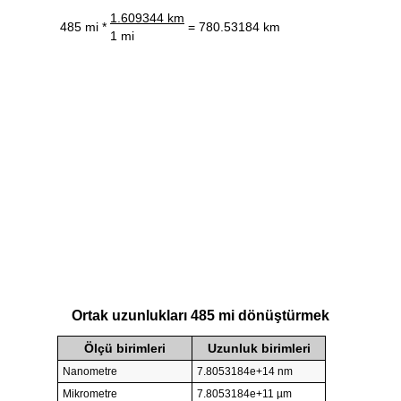
1.609344 km
485 mi *
= 780.53184 km
1 mi
Ortak uzunlukları 485 mi dönüştürmek
Ölçü birimleri
Uzunluk birimleri
Nanometre
7.8053184e+14 nm
Mikrometre
7.8053184e+11 µm