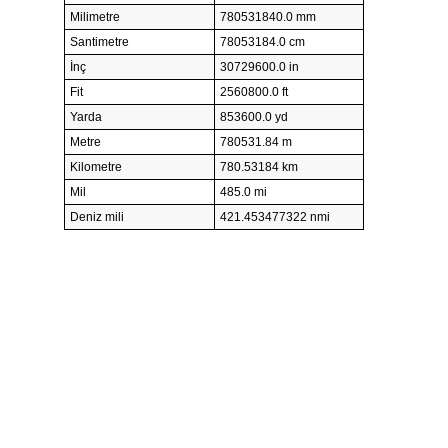
Milimetre
780531840.0 mm
Santimetre
78053184.0 cm
İnç
30729600.0 in
Fit
2560800.0 ft
Yarda
853600.0 yd
Metre
780531.84 m
Kilometre
780.53184 km
Mil
485.0 mi
Deniz mili
421.453477322 nmi