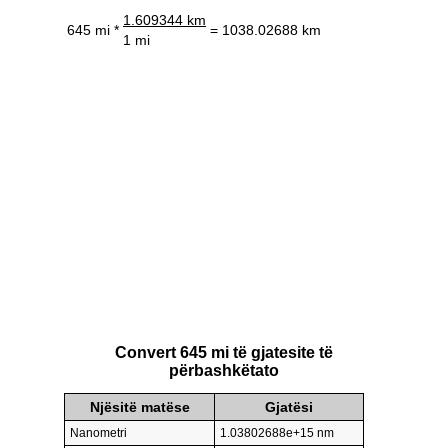
1.609344 km
645 mi *
= 1038.02688 km
1 mi
Convert 645 mi të gjatesite të
përbashkëtato
Njësitë matëse
Gjatësi
Nanometri
1.03802688e+15 nm