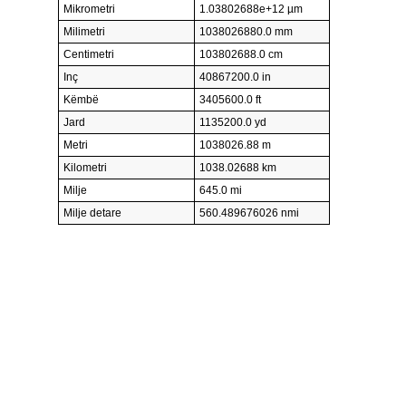
Mikrometri
1.03802688e+12 µm
Milimetri
1038026880.0 mm
Centimetri
103802688.0 cm
Inç
40867200.0 in
Këmbë
3405600.0 ft
Jard
1135200.0 yd
Metri
1038026.88 m
Kilometri
1038.02688 km
Milje
645.0 mi
Milje detare
560.489676026 nmi