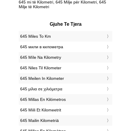
645 mi të Kilometri, 645 Milje për Kilometri, 645
Milje të Kilometri
Gjuhe Te Tjera
‎645 Miles To Km
‎645 мили в километра
‎645 Míle Na Kilometry
‎645 Niles Til Kilometer
‎645 Meilen In Kilometer
‎645 μίλια σε χιλιόμετρα
‎645 Millas En Kilómetros
‎645 Miili Et Kilomeetrit
‎645 Mailin Kilometriä
‎645 Milles En Kilomètres