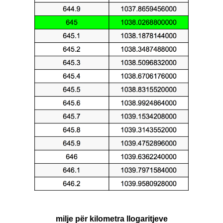
milje për kilometra llogaritjeve